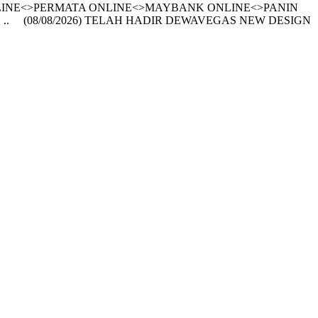
NLINE<>PERMATA ONLINE<>MAYBANK ONLINE<>PANIN
E ..
(08/08/2026)
TELAH HADIR DEWAVEGAS NEW DESIGN