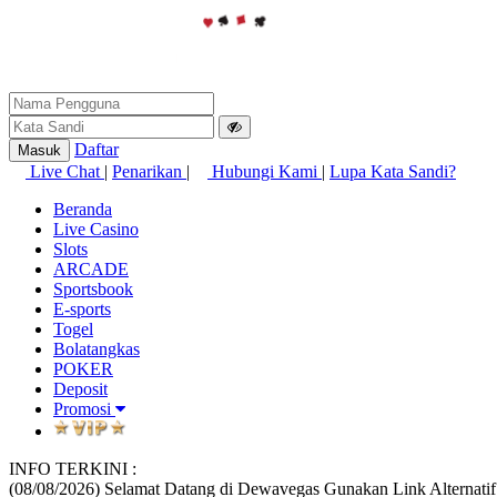
Daftar
Masuk
Live Chat
|
Penarikan
|
Hubungi Kami
|
Lupa Kata Sandi?
Beranda
Live Casino
Slots
ARCADE
Sportsbook
E-sports
Togel
Bolatangkas
POKER
Deposit
Promosi
INFO TERKINI :
(08/08/2026)
Selamat Datang di Dewavegas Gunakan Link Alternatif 