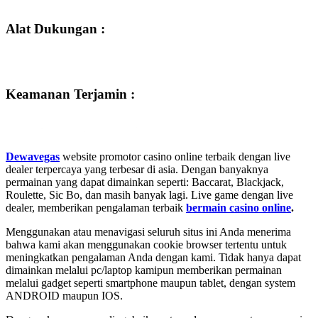
Alat Dukungan :
Keamanan Terjamin :
Dewavegas
website promotor casino online terbaik dengan live
dealer terpercaya yang terbesar di asia. Dengan banyaknya
permainan yang dapat dimainkan seperti: Baccarat, Blackjack,
Roulette, Sic Bo, dan masih banyak lagi. Live game dengan live
dealer, memberikan pengalaman terbaik
bermain casino online
.
Menggunakan atau menavigasi seluruh situs ini Anda menerima
bahwa kami akan menggunakan cookie browser tertentu untuk
meningkatkan pengalaman Anda dengan kami. Tidak hanya dapat
dimainkan melalui pc/laptop kamipun memberikan permainan
melalui gadget seperti smartphone maupun tablet, dengan system
ANDROID maupun IOS.